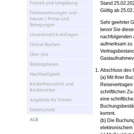
Freizeit und Umgebung
Stand 25.02.20
Gültig ab 25.02
Ferienwohnungen und -
häuser / Preise und
Sehr geehrter G
Belegungen
bevor Sie diese
Unverbindlich Anfragen
nachfolgenden 
Online Buchen
aufmerksam zu 
Vertragsbestan
Über Uns
Gastaufnahmeve
Bildergalerien
Abschluss des 
Nachhaltigkeit
(a) Mit Ihrer B
Kinderfreundlich und
Reisevertrages 
Kindersicher
schriftlichen Z
eine schriftlich
Angebote für Firmen
Buchungsbestät
Datenschutz
kommt.
AGB
(b) Die Buchung 
elektronischem 