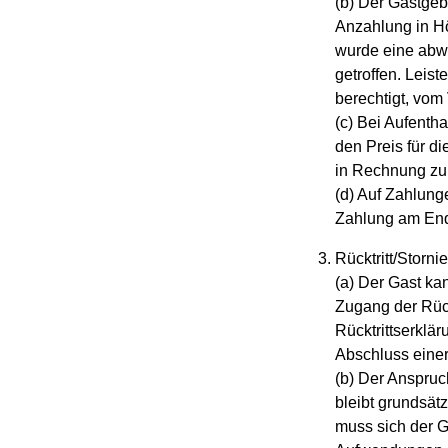
(b) Der Gastgeb
Anzahlung in Hö
wurde eine abw
getroffen. Leist
berechtigt, vom 
(c) Bei Aufenth
den Preis für d
in Rechnung zu 
(d) Auf Zahlunge
Zahlung am End
Rücktritt/Storni
(a) Der Gast ka
Zugang der Rüc
Rücktrittserklär
Abschluss einer
(b) Der Anspruc
bleibt grundsät
muss sich der G