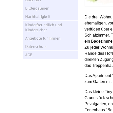
Bildergalerien
Nachhaltigkeit
Die drei Wohnun
ehemaligen, vo
Kinderfreundlich und
verfügen über e
Kindersicher
Schlafzimmer, T
Angebote für Firmen
ein Badezimmer
Datenschutz
Zu jeder Wohnun
Rande des Hofe
AGB
direkten Zugan
das Treppenhaus
Das Apartment "
zum Garten mit B
Das kleine Tiny
Grundstück schr
Privatgarten, 
Ferienhaus "Ber