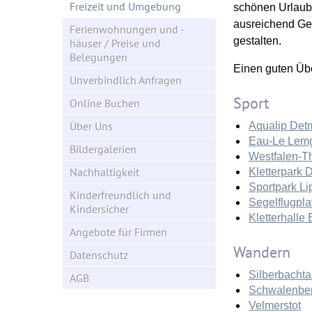
Freizeit und Umgebung
schönen Urlaub 
ausreichend Ge
Ferienwohnungen und -
gestalten.
häuser / Preise und
Belegungen
Einen guten Übe
Unverbindlich Anfragen
Sport
Online Buchen
Über Uns
Aqualip Det
Eau-Le Lem
Bildergalerien
Westfalen-T
Nachhaltigkeit
Kletterpark
Sportpark L
Kinderfreundlich und
Segelflugpla
Kindersicher
Kletterhalle 
Angebote für Firmen
Wandern
Datenschutz
Silberbachta
AGB
Schwalenber
Velmerstot