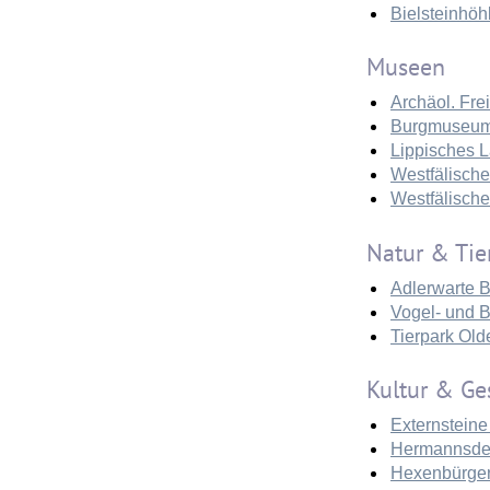
Bielsteinhöh
Museen
Archäol. Fr
Burgmuseum
Lippisches
Westfälisch
Westfälisch
Natur & Tie
Adlerwarte 
Vogel- und 
Tierpark Old
Kultur & Ge
Externstein
Hermannsde
Hexenbürge