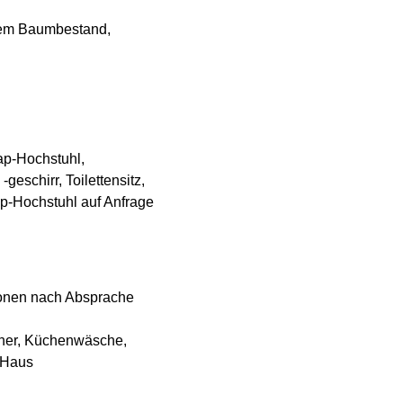
altem Baumbestand,
rap-Hochstuhl,
eschirr, Toilettensitz,
op-Hochstuhl auf Anfrage
sonen nach Absprache
cher, Küchenwäsche,
 Haus