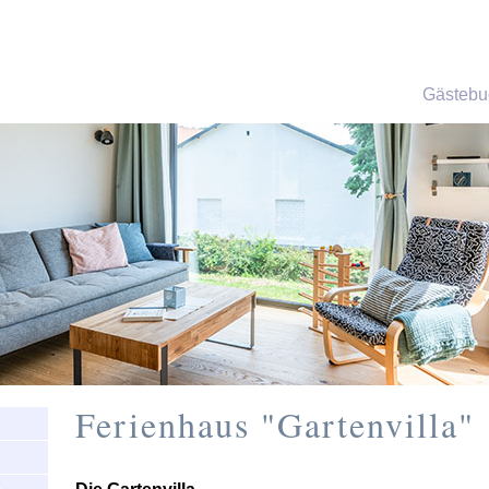
Gästebu
 - Urlaub
uernhof
Ferienhaus "Gartenvilla"