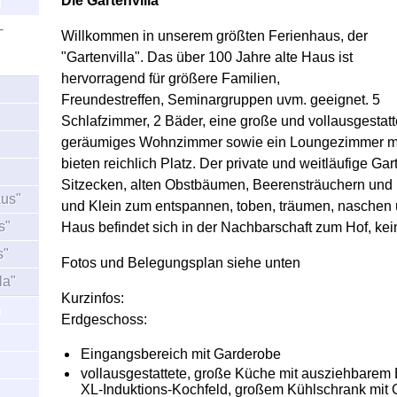
Die Gartenvilla
g
-
Willkommen in unserem größten Ferienhaus, der
"Gartenvilla". Das über 100 Jahre alte Haus ist
hervorragend für größere Familien,
Freundestreffen, Seminargruppen uvm. geeignet. 5
Schlafzimmer, 2 Bäder, eine große und vollausgesta
geräumiges Wohnzimmer sowie ein Loungezimmer m
bieten reichlich Platz. Der private und weitläufige Gar
Sitzecken, alten Obstbäumen, Beerensträuchern und 
aus"
und Klein zum entspannen, toben, träumen, naschen 
s"
Haus befindet sich in der Nachbarschaft zum Hof, kein
s"
Fotos und Belegungsplan siehe unten
la"
Kurzinfos:
n
Erdgeschoss:
Eingangsbereich mit Garderobe
vollausgestattete, große Küche mit ausziehbarem E
XL-Induktions-Kochfeld, großem Kühlschrank mit G